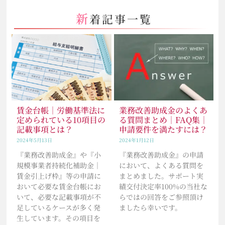
新
着記事一覧
賃金台帳｜労働基準法に
業務改善助成金のよくあ
定められている10項目の
る質問まとめ｜FAQ集｜
記載事項とは？
申請要件を満たすには？
2024年5月13日
2024年1月12日
『業務改善助成金』や『小
『業務改善助成金』の申請
規模事業者持続化補助金｜
において、よくある質問を
賃金引上げ枠』等の申請に
まとめました。サポート実
おいて必要な賃金台帳にお
績交付決定率100%の当社な
いて、必要な記載事項が不
らではの回答をご参照頂け
足しているケースが多く発
ましたら幸いです。
生しています。その項目を